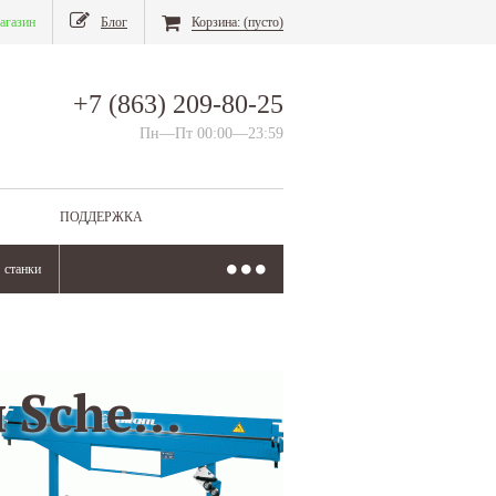
агазин
Блог
Корзина:
(пусто)
+7 (863) 209-80-25
Пн—Пт 00:00—23:59
ПОДДЕРЖКА
станки
листогиб ручной Schechtl LBX 250