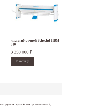
листогиб ручной Schechtl HBM
зиговочная машина RAS
310
12.35-3
3 350 000
2 200 000
₽
₽
инструмент европейских производителей,