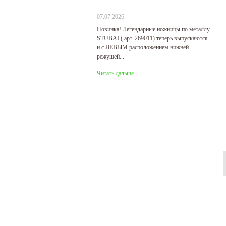
07.07.2026
29
Новинка! Легендарные ножницы по металлу
Р
STUBAI ( арт. 269011) теперь выпускаются
пр
и с ЛЕВЫМ расположением нижней
де
режущей...
Ч
Читать дальше